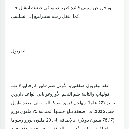
ورحل عن سيتي قائده فيرناندينيو في صفقة انتقال حر،
كما انتقل رحيم ستيرلينغ إلى تشلسي.
ليفربول
عقد ليفربول صفقتين: الأولى ضم فابيو كارفاليو لاعب
فولهام، والثانية ضم النجم الأوروغواياني الواعد داروين
نونيز (22 عاما) مهاجم فريق بنفيكا البرتغالي، بعقد طويل
حتى 2026، في صفقة تبلغ قيمتها المبدئية 75 مليون يورو
(78.17 مليون دولار)، بالإضافة إلى 20 مليون يورو رسوما
إضافية، ولكن الأهم من الصفقتين هو تجديد عقد نجمه