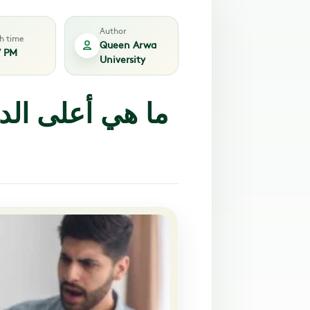
Author
sh time
Queen Arwa
7 PM
University
ما هي أعلى الد