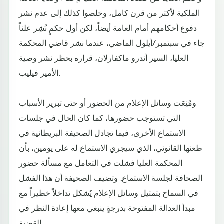
الملكية لأكثر من قرن كامل، وخلصوا كذلك إلى عدم نشر
دفوع أحكامهم أمام العامة أيضاً، لكن أول حكمٍ نُشِر علناً
جاء في سبتمبر/أيلول الماضي، عندما نشر قاضي المحكمة
العليا، السير أندرو ماكفارلان، قراره بحظر نشر وصية
الأمير فيليب.
ومُنِعَت وسائل الإعلام من الحضور أو حتى تبرير الأسباب
التي تستوجب حضورها، كما كان الحال في جلسات
الاستماع الأخرى، فيما تجادل الصحيفة البريطانية في
طعنها القانوني، الذي سيجري الاستماع له على يومين، بأن
المحكمة العليا فشلت في التعامل مع مسألة حضور
الصحافة لجلسة الاستماع. وتضيف الصحيفة أن هذا الفشل
في السماح بتمثيل وسائل الإعلام يُشكل تداخلاً خطيراً مع
مبدأ العدالة المفتوحة بدرجةٍ ينبغي معها إعادة النظر في
القضية.