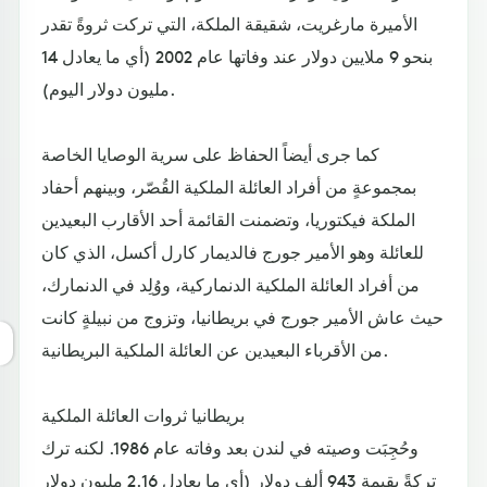
الأميرة مارغريت، شقيقة الملكة، التي تركت ثروةً تقدر
بنحو 9 ملايين دولار عند وفاتها عام 2002 (أي ما يعادل 14
مليون دولار اليوم).
كما جرى أيضاً الحفاظ على سرية الوصايا الخاصة
بمجموعةٍ من أفراد العائلة الملكية القُصّر، وبينهم أحفاد
الملكة فيكتوريا، وتضمنت القائمة أحد الأقارب البعيدين
للعائلة وهو الأمير جورج فالديمار كارل أكسل، الذي كان
من أفراد العائلة الملكية الدنماركية، ووُلِد في الدنمارك،
حيث عاش الأمير جورج في بريطانيا، وتزوج من نبيلةٍ كانت
من الأقرباء البعيدين عن العائلة الملكية البريطانية.
بريطانيا ثروات العائلة الملكية
وحُجِبَت وصيته في لندن بعد وفاته عام 1986. لكنه ترك
تركةً بقيمة 943 ألف دولار (أي ما يعادل 2.16 مليون دولار