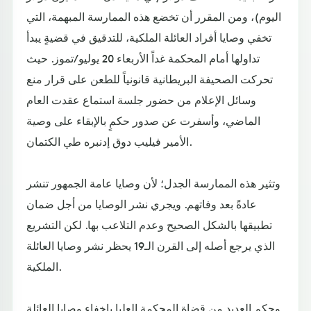
اليوم)، ومن المقرر أن تخضع هذه الممارسة المبهمة، التي
تخفي وصايا أفراد العائلة الملكية، للتدقيق في قضيةٍ يبدأ
تداولها أمام المحكمة غداً الأربعاء 20 يوليو/تموز. حيث
تحركت الصحيفة البريطانية قانونياً للطعن على قرار منع
وسائل الإعلام من حضور جلسة استماع عقدت العام
الماضي، وأسفرت عن صدور حكمٍ بالإبقاء على وصية
الأمير فيليب دوق إدنبره طي الكتمان.
وتثير هذه الممارسة الجدل؛ لأن وصايا عامة الجمهور تنشر
عادةً بعد وفاتهم. ويجري نشر الوصايا من أجل ضمان
تطبيقها بالشكل الصحيح وعدم التلاعب بها. لكن التشريع
الذي يرجع أصله إلى القرن الـ19 يحظر نشر وصايا العائلة
الملكية.
وحكم العديد من قضاة المحكمة العليا بإخفاء وصايا العائلة