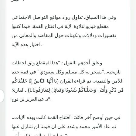
وفي هذا السياق، تداول رواد مواقع التواصل الاجتماعي
مقطع فيديو لتلاوة الآية في افتتاح القمة، فيما كتبوا
تفسيرات ودلالات وتكهنات حول المقاصد والمعاني من
اختيار هذه الآية.
وعلق أحدهم بالقول : "هذا المقطع وثق لحظات
تاريخية.."يفتخر به كل مسلم وكل سعودي" في قمة جدة
للأمن والتنمية.. تم قراءة القران {يَا أَيُّهَا النَّاسُ إِنَّا خَلَقْنَاكُم
مِّن ذَكَرٍ وَأُنثَىٰ وَجَعَلْنَاكُمْ شُعُوبًا وَقَبَائِلَ لِتَعَارَفُواۚ}..القارئ
د.عبدالعزيز بن نوح".
في حين أوضح آخر قائلا: "افتتاح القمة كانت بهذه الآيات..
ثم عاد الأمير محمد وشدد على ان قيمنا لن نتنازل عنها
وصلت الرسالة .. ذكر وأنثى".