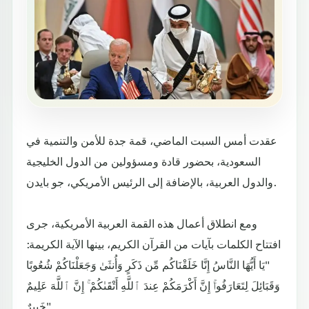
عقدت أمس السبت الماضي، قمة جدة للأمن والتنمية في
السعودية، بحضور قادة ومسؤولين من الدول الخليجية
والدول العربية، بالإضافة إلى الرئيس الأمريكي، جو بايدن.
ومع انطلاق أعمال هذه القمة العربية الأمريكية، جرى
افتتاح الكلمات بآيات من القرآن الكريم، بينها الآية الكريمة:
"يَا أَيُّهَا النَّاسُ إِنَّا خَلَقْنَاكُم مِّن ذَكَرٍ وَأُنثَىٰ وَجَعَلْنَاكُمْ شُعُوبًا
وَقَبَائِلَ لِتَعَارَفُواۚ إِنَّ أَكْرَمَكُمْ عِندَ ٱللَّهِ أَتْقَىٰكُمْ ۚ إِنَّ ٱللَّهَ عَلِيمٌ
خَبِيرٌ".