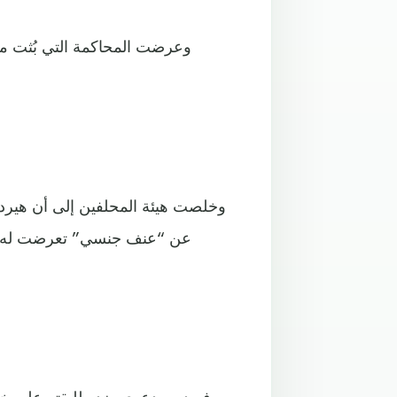
وعرضت المحاكمة التي بُثت مب
عن “عنف جنسي” تعرضت له، ونص
ورفع ديب دعوى ضد طليقته على خل