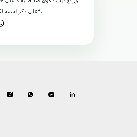
على ذكر اسمه لكنها وصفت نفسها بأنها “شخصية عامة تتعرض للعنف الأسري”.