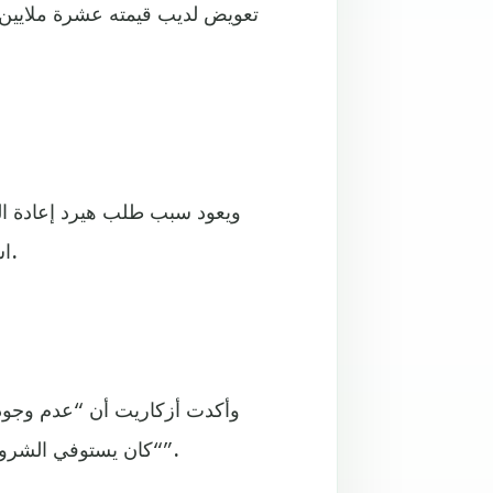
تعويض لديب قيمته عشرة ملايين دو
ويعود سبب طلب هيرد إعادة ال
استدعته المحكمة بل ابنه، في خطأ وقع لتشابه اسمي الرجلين.
وأكدت أزكاريت أن “عدم وجود
“كان يستوفي الشروط القانونية لتوفير هذه الخدمة”، حسبما نقلت “فرانس برس”.