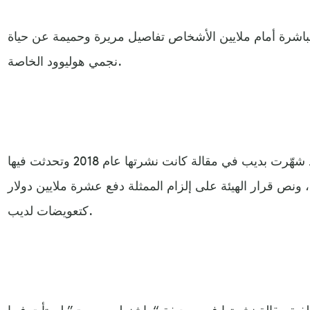
اشرة أمام ملايين الأشخاص تفاصيل مريرة وحميمة عن حياة
نجمي هوليوود الخاصة.
وخلصت هيئة المحلفين إلى أن هيرد شهّرت بديب في مقالة كانت نشرتها عام 2018 وتحدثت فيها
 قرار الهيئة على إلزام الممثلة دفع عشرة ملايين دولار
كتعويضات لديب.
فية مقالة نشرتها في صحيفة “واشنطن بوست” لم تأت فيها