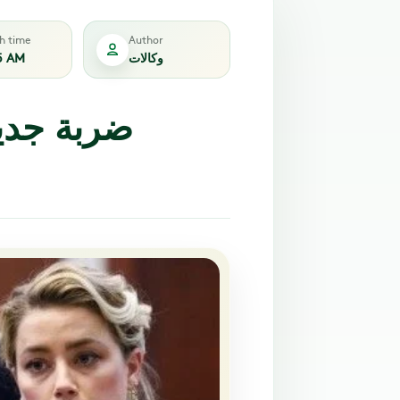
sh time
Author
وكالات
5 AM
ضربة جديد