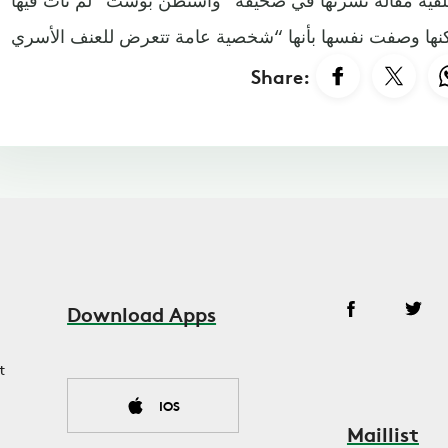
Share:
Download Apps
t
IOS
Maillist