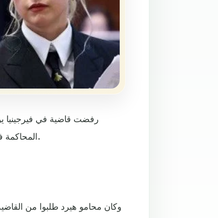
رفضت قاضية في فيرجينيا يوم 
المحاكمة في قضية التشهير التي خسرتها أمام زوجها السابق جوني ديب.
وكان محامو هيرد طلبوا من القاضية 