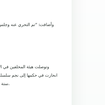
وأضافت: “تم التحري عنه وجلس 
وتوصلت هيئة المحلفين في الأ
انحازت في حكمها إلى نجم سلسلة 
ستة أسابيع اتهم خلالها كل منهما الآخر بممارسات ذات طابع عنيف.