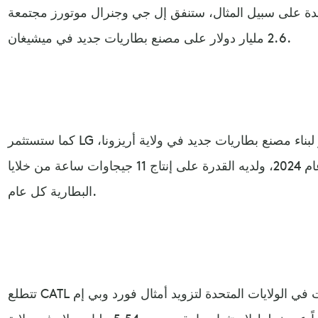
تحدة على سبيل المثال، ستنفق إل جي وجنرال موتورز مجتمعة
2.6 مليار دولار على مصنع بطاريات جديد في ميشيغان.
كما ستستثمر LG لحلول الطاقة أيضاً 1.4 مليار دولار لبناء مصنع بطاريات جديد في ولاية أريزونا،
سيبدأ هذا الموقع الإنتاج في عام 2024، ولديه القدرة على إنتاج 11 جيجاوات ساعة من خلايا
البطارية كل عام.
تتطلع CATL أيضاً إلى إنشاء مصنع للبطاريات في الولايات المتحدة لتزويد أمثال فورد وبي إم