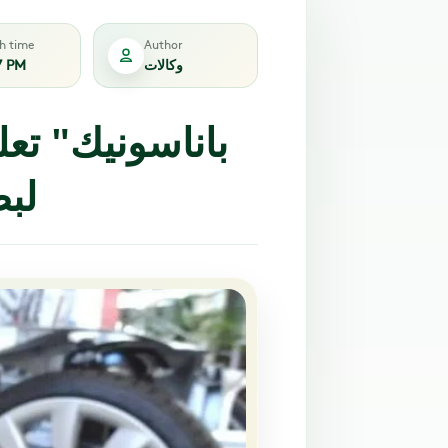
sh time
Author
وكالات
7 PM
لبط