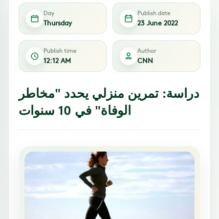
Day
Publish date
Thursday
23 June 2022
Publish time
Author
12:12 AM
CNN
دراسة: تمرين منزلي يحدد "مخاطر
الوفاة" في 10 سنوات