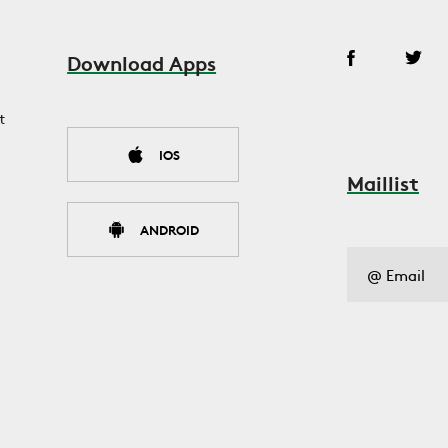
Download Apps
t
IOS
Maillist
ANDROID