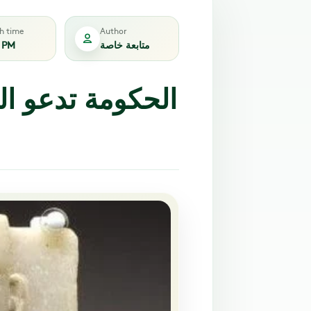
sh time
Author
متابعة خاصة
1 PM
الحكومة تدعو الدو