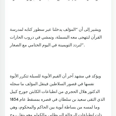
ويشير إلى أن “المؤلف يدخلنا عبر سطور كتابه لمدرسة
القرآن لنتهجى معه البسملة، ونمشي في دروب الحارات
لنردد التويمينة في اليوم الختامي مع الصغار”.
ويؤكد في مشهد آخر أن القيم الأبوية للسبلة تتكرر الأبوة
نفسها في قصور السلاطين فينقل المؤلف ما سجله
الدكتور هلال الحجري من انطباعات الكابتن جورج كيبل
الذي التقى سعيد بن سلطان في قصره بمسقط عام 1834
وما لمسه من بساطة أبوية بين الحاكم والمحكوم، وهي
ذات انطباعات الرحالة البريطاني مالكولم وهو ينقل روح