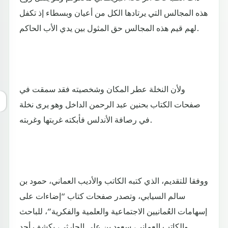
هذه المجالس التي يرتادها الكل من أعيان وبسطاء إذ تكفل
لهم قيم هذه المجالس حق المثول بين يدي الأب الحاكم.
ولأن النخلة عطر المكان وشخصيته فقد سمقت في
صفحات الكتاب بحنين عبد الرحمن الداخل وهو يرى نخلة
في رصافة الأندلس فأبكته غربتها وغربته.
ووفقا للتقديم، الذي كتبه الكاتب والأديب العماني، حمود بن
سالم السيابي، وتصدر صفحات كتاب “إضاءات على
إسهامات العُمانيين الاجتماعية والعلمية والفكرية”، للباحث
والكاتب العماني، سعود بن علي الحارثي، يكشف أحد