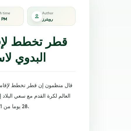
sh time
Author
رويترز
6 PM
قطر تخطط لإقا
البدوي لا
قال منظمون إن قطر تخطط لإقامة
28 يوما من 21 نوفمبر/تشرين الثاني حتى 18 ديسمبر/كانون الأول المقبلين.