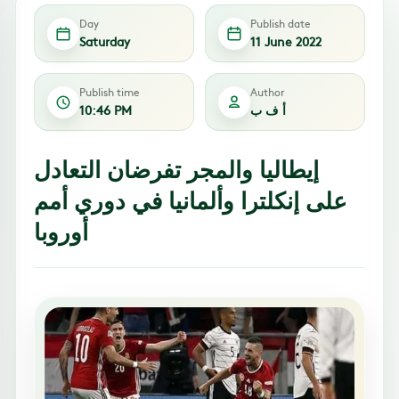
Day
Publish date
Saturday
11 June 2022
Publish time
Author
أ ف ب
10:46 PM
إيطاليا والمجر تفرضان التعادل
على إنكلترا وألمانيا في دوري أمم
أوروبا