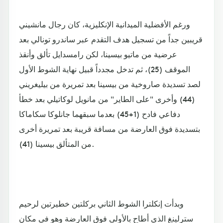
ورغم الأفضلية الميدانية الإنكليزية، كان رجال مانشيني
قريبين جداً من تسجيل هدف التقدم عبر ساندرو تونالي بعد
عرضية من ماتيو بيسينا، لكن رامسدايل تألق وأنقذ
الموقف (25)، ثم تدخل مجدداً قبيل نهاية الشوط الأول
لصد تسديدة صاروخية من بيسينا بعد تمريرة من بيليغريني
(44) وأخرى "على الطاير" من مانويل لوكاتيلي بعد خطأ
دفاعي فادح (1+45) بعدما سبقهما جانلوكا سكاماكا
بتسديدة فوق العارضة من مسافة قريبة بعد تمريرة أخرى
من المتألق بيسينا (41).
وبدأت إنكلترا الشوط الثاني بركلتين خطيرتين لرحيم
سترلينغ الذي أطاح بالأولى فوق العارضة وهو في مكان