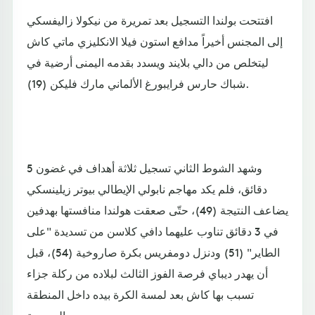
افتتحت بولندا التسجيل بعد تمريرة من نيكولا زاليفسكي
إلى المجنس أخيراً مدافع استون فيلا الانكليزي ماتي كاش
ليتخلص من دالي بلايند ويسدد بقدمه اليمنى أرضية في
شباك حارس فرايبورغ الألماني مارك فليكن (19).
وشهد الشوط الثاني تسجيل ثلاثة أهداف في غضون 5
دقائق، فلم يكد مهاجم نابولي الإيطالي بيوتر زيلينسكي
يضاعف النتيجة (49)، حتّى صعقت هولندا منافستها بهدفين
في 3 دقائق تناوب عليهما دافي كلاسن من تسديدة "على
الطاير" (51) ودنزل دومفريس بكرة صاروخية (54)، قبل
أن يهدر ديباي فرصة الفوز الثالث لبلاده من ركلة جزاء
تسبب بها كاش بعد لمسة الكرة بيده داخل المنطقة