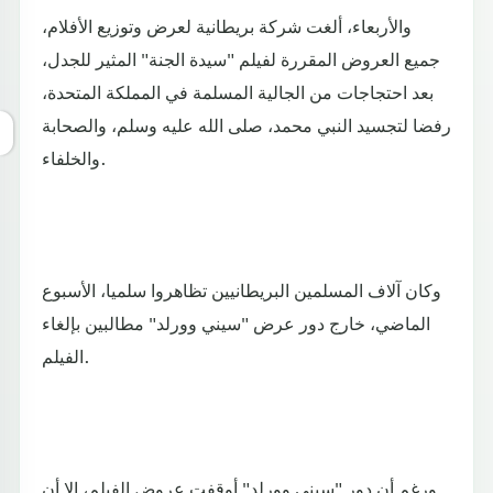
والأربعاء، ألغت شركة بريطانية لعرض وتوزيع الأفلام،
جميع العروض المقررة لفيلم "سيدة الجنة" المثير للجدل،
بعد احتجاجات من الجالية المسلمة في المملكة المتحدة،
رفضا لتجسيد النبي محمد، صلى الله عليه وسلم، والصحابة
والخلفاء.
وكان آلاف المسلمين البريطانيين تظاهروا سلميا، الأسبوع
الماضي، خارج دور عرض "سيني وورلد" مطالبين بإلغاء
الفيلم.
ورغم أن دور "سيني وورلد" أوقفت عروض الفيلم، إلا أن