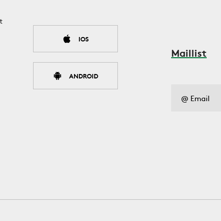
t
IOS
Maillist
ANDROID