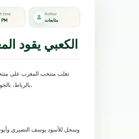
sh time
Author
متابعات
1 PM
الكعبي يقود ال
بالرباط، بالجولة الأولى ضمن تصفيات كأس أمم أفريقيا 2023 بكوت ديفوار.