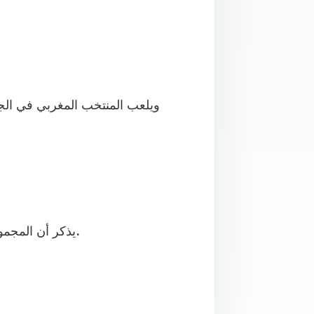
يذكر أن المجموعة 11 تضم 3 منتخبات هي المغرب وزيمبابوي وجنوب أفريقيا.