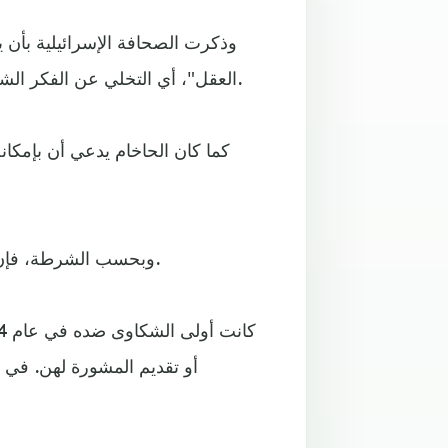
وذكرت الصحافة الإسرائيلية بأن ي
العقل"، أي التخلي عن الفكر الشخصي والاشتراك فقط في القيم والمبادئ القادمة من التوراة.
كما كان الحاخام يدعي أن بإمكان
وبحسب الشرطة، فإن هذه المزاعم ساعدت في إقناع أتباعه بالانصياع لكل مطالبه.