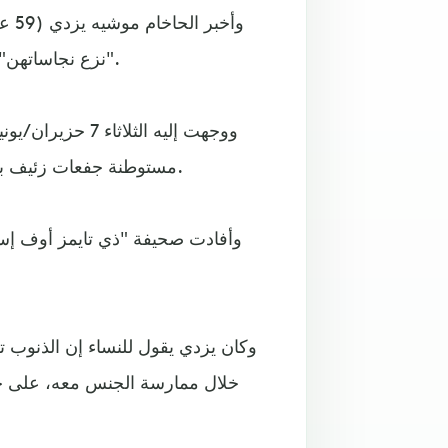
وأخ
"نزع نجاساتهن" مقابل مبالغ مالية وأقنعهن بأنه يتصرف وفقاً للقانون اليهودي.
ووجهت إليه الثل
مستوطنة جفعات زئيف بالضفة الغربية المحتلة، وذلك بعد اعتقاله في 27 نيسان/أبريل.
وأفادت صحيفة "ذي تايمز أوف إسر
وكان يزدي يقول للنساء إن الذنوب ت
خلال ممارسة الجنس معه، على حد 