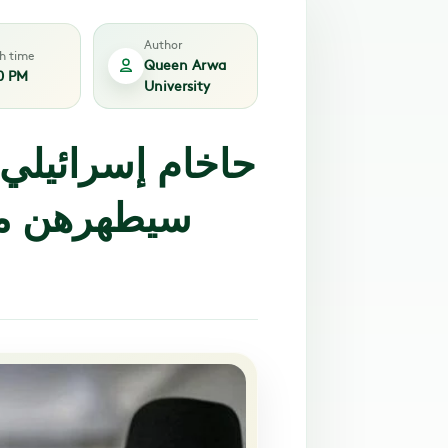
Author
sh time
Queen Arwa
0 PM
University
سيطهرهن من