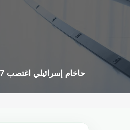
حاخام إسرائيلي اغتصب 7 نساء أقنعهن بأنه سيطهرهن من "النجاسة" مقابل دفعهن للمال