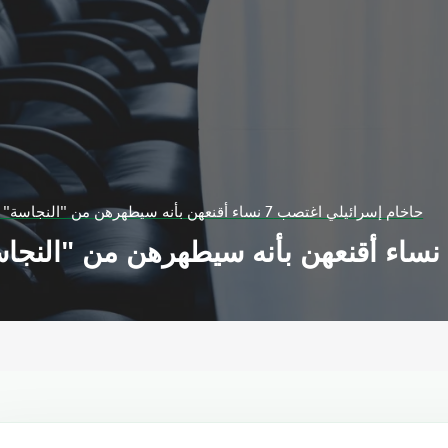
حاخام إسرائيلي اغتصب 7 نساء أقنعهن بأنه سيطهرهن من "النجاسة" مقابل دفعهن للمال