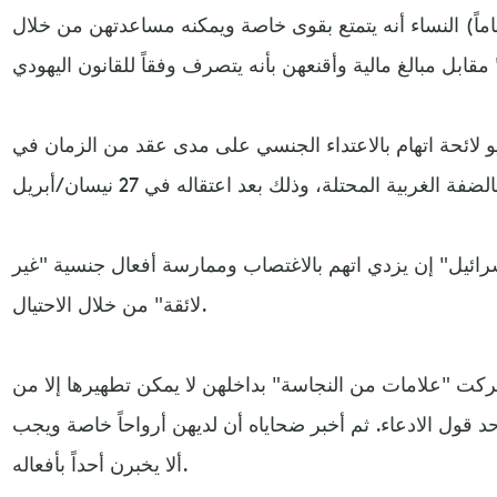
بر الحاخام موشيه يزدي (59 عاماً) النساء أنه يتمتع بقوى خاصة ويمكنه مساعدتهن من خلال
اثاء 7 حزيران/يونيو لائحة اتهام بالاعتداء الجنسي على مدى عقد من الزمان في
ائيل" إن يزدي اتهم بالاغتصاب وممارسة أفعال جنسية "غير
لائقة" من خلال الاحتيال.
ركت "علامات من النجاسة" بداخلهن لا يمكن تطهيرها إلا من
قول الادعاء. ثم أخبر ضحاياه أن لديهن أرواحاً خاصة ويجب
ألا يخبرن أحداً بأفعاله.