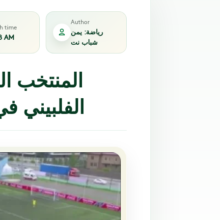
Author
sh time
رياضة: يمن
8 AM
شباب نت
المنتخب الي
الفلبيني في 