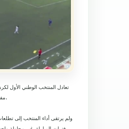
تعادل المنتخب الوطني الأول لكرة 
مفتتح مشواره في التصفيات المؤهلة لنهائيات كأس آسيا 2023م.
ولم يرتقى أداء المنتخب إلى تطلعا
فترات المباراة، غير محاولة واح