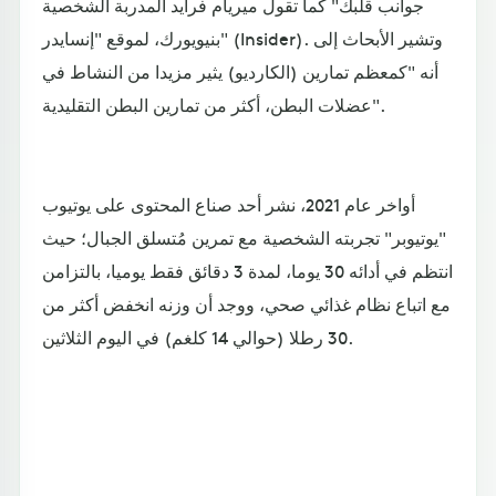
جوانب قلبك" كما تقول ميريام فرايد المدربة الشخصية
بنيويورك، لموقع "إنسايدر" (Insider). وتشير الأبحاث إلى
أنه "كمعظم تمارين (الكارديو) يثير مزيدا من النشاط في
عضلات البطن، أكثر من تمارين البطن التقليدية".
أواخر عام 2021، نشر أحد صناع المحتوى على يوتيوب
"يوتيوبر" تجربته الشخصية مع تمرين مُتسلق الجبال؛ حيث
انتظم في أدائه 30 يوما، لمدة 3 دقائق فقط يوميا، بالتزامن
مع اتباع نظام غذائي صحي، ووجد أن وزنه انخفض أكثر من
30 رطلا (حوالي 14 كلغم) في اليوم الثلاثين.