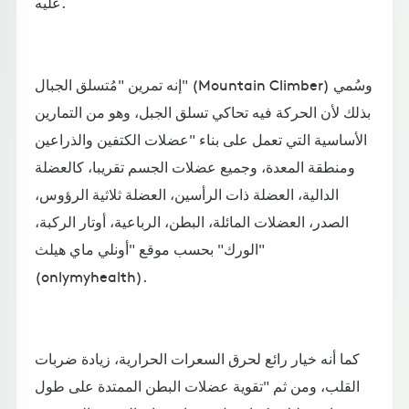
عليه.
إنه تمرين "مُتسلق الجبال" (Mountain Climber) وسُمي
بذلك لأن الحركة فيه تحاكي تسلق الجبل، وهو من التمارين
الأساسية التي تعمل على بناء "عضلات الكتفين والذراعين
ومنطقة المعدة، وجميع عضلات الجسم تقريبا، كالعضلة
الدالية، العضلة ذات الرأسين، العضلة ثلاثية الرؤوس،
الصدر، العضلات المائلة، البطن، الرباعية، أوتار الركبة،
الورك" بحسب موقع "أونلي ماي هيلث"
(onlymyhealth).
كما أنه خيار رائع لحرق السعرات الحرارية، زيادة ضربات
القلب، ومن ثم "تقوية عضلات البطن الممتدة على طول