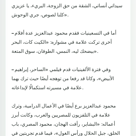
سيداتي أنساتي، الشقة من حق الزوجة، البريء، يا عزيزي
كلنا لصوص، جري الوحوش».
– أما في التسعينيات فقدم محمود عبدالعزيز عدة أفلام
أخرى تركت علامة في مشواره: «الكيت كات، البحر
بيضحك ليه، النمس، الطوفان، سوق المتعة».
– وفي فترة الألفينيات قدم فيلمي «الساحر، إبراهيم
الأبيض»، وكانا قد رفعا من توهجه أيضًا حيث ترك بهما
علامة في مسيرته استكمالًا لإبداعاته.
محمود عبدالعزيز برع أيضًا في الأعمال الدرامية، وترك
علامة في التلفزيون للمصريين والعرب، وكانت أبرز
أعماله: «البشاير، رأفت الهجان، محمود المصري، باب
الخلق، جبل الحلال ورأس الغول»، فيما قدم تجربتين في