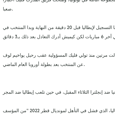
صعبا.
وافتتح لورينتسو بليجريني لاعب روما التسجيل لإيطاليا قبل 20 دقيقة من النهاية وبدا المنتخب في
 8 مباريات وتعادلت مرتين منذ تولي فليك المسؤولية عقب رحيل يواخيم لوف
عن المنتخب بعد بطولة أوروبا العام الماضي.
وقال روبرتو مانشيني مدرب إيطاليا، الذي فشل في التأهل لمونديال قطر 2022 "من المؤسف