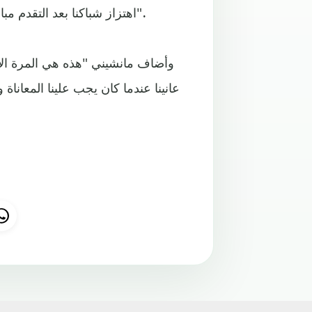
اهتزاز شباكنا بعد التقدم مباشرة، كنا ساذجين، لأنها لم تكن مباراة سهلة خاصة في البداية".
وأضاف مانشيني "هذه هي المرة الأ
عانينا عندما كان يجب علينا المعاناة 