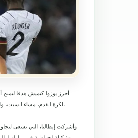
لكرة القدم، مساء السبت، والحفاظ على سجلها الخالي من الهزيمة مع المدرب هانز فليك.
وأشركت إيطاليا، التي تسعى لتجاوز خ
تشكيلة احتياطية في مباراتها بال