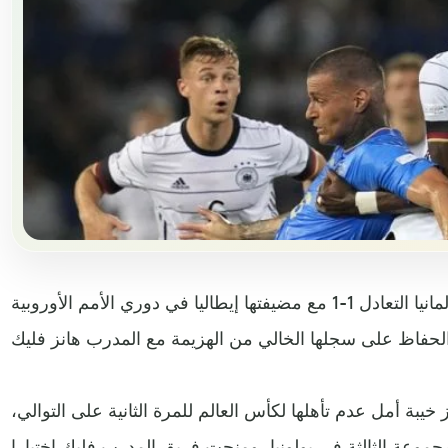
أحرز يوزوا كيميش هدفا ليمنح ألمانيا التعادل 1-1 مع مضيفتها إيطاليا في دوري الأمم الأوروبية
يبة أمل عدم تأهلها لكأس العالم للمرة الثانية على التوالي،
مجموعة الثالثة في بولونيا، ومنحت فريق المدرب فليك اختبارا