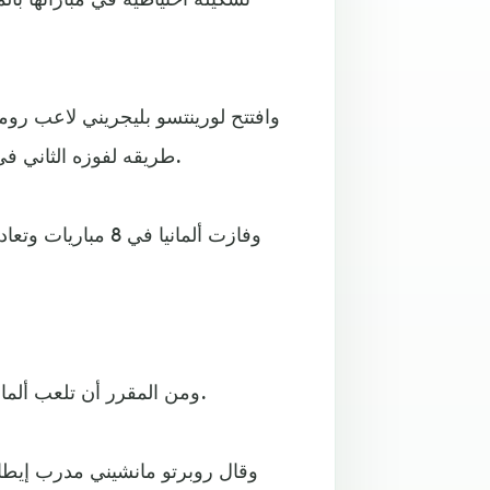
طريقه لفوزه الثاني في آخر 6 مباريات لكن كيميش أدرك التعادل بعد ذلك بـ3 دقائق.
وفازت ألمانيا في
ومن المقرر أن تلعب ألمانيا ضد إنجلترا الثلاثاء المقبل، في حين تلعب إيطاليا ضد المجر.