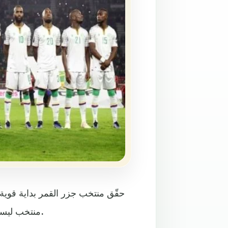
منتخب ليسوتو 2-صفر في الجولة الأولى من منافسات المجموعة الثامنة.