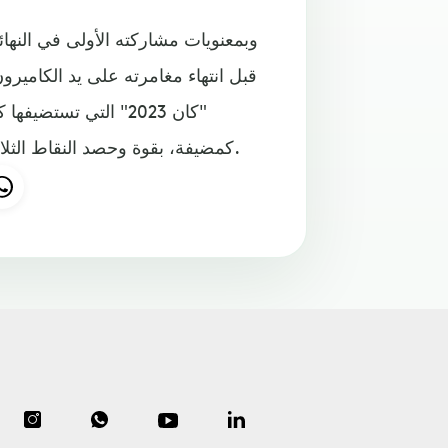
وبمعنويات مشاركته الأولى في النهائي
كان 2023" التي تستض
كمضيفة، بقوة وحصد النقاط الثلاث بفضل هدفي يوسف مشنغاما (59) ويوسف بن جلود (81).