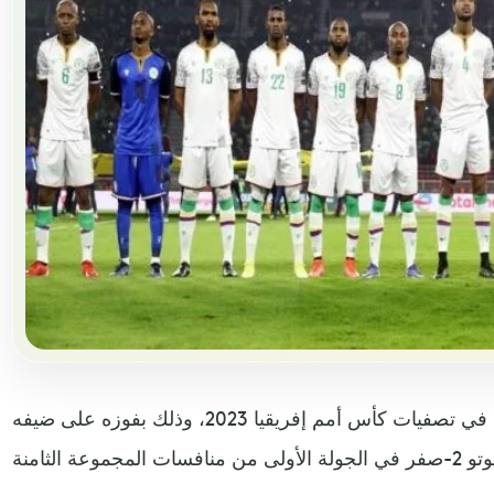
حقّق منتخب جزر القمر بداية قوية في تصفيات كأس أمم إفريقيا 2023، وذلك بفوزه على ضيفه