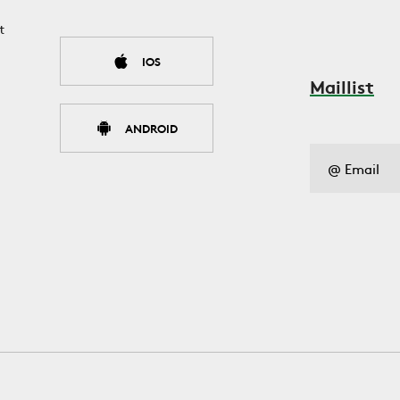
t
IOS
Maillist
ANDROID