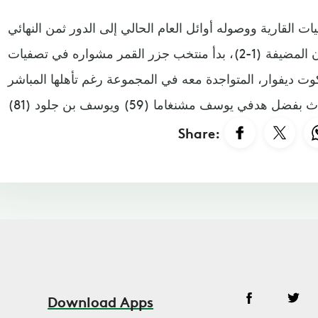
ات القارية ووصوله أوائل العام الحالي إلى الدور ثمن النهائي
قبل انتهاء مغامرته على يد الكاميرون المضيفة (1-2)، بدأ منتخب جزر القمر مشواره في تصفيات
"يفها كوت ديفوار، المتواجدة معه في المجموعة رغم تأهلها المباشر
Share:
Download Apps