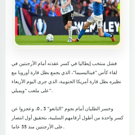
فشل منتخب إيطاليا في كسر عقدته أمام الأرجنتين في
لقاء كأس "فيناليسيما"، الذي يجمع بطل قارة أوروبا مع
نظيره بطل قارة أمريكا الجنوبية، الذي جرى اليوم الأربعاء
على ملعب "ويمبلي".
وخسر الطليان أمام نجوم "التانغو" 3 ـ 0، وعجزوا عن
كسر واحدة من أطول أرقامهم السلبية، بتحقيق أول انتصار
على الأرجنتين منذ 35 عاما.