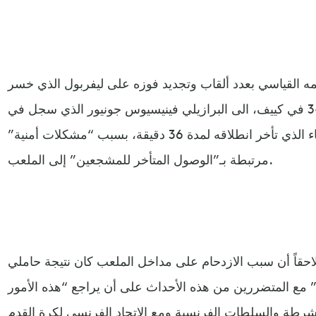
قمه القياسي بعدد ألقاب وتجديد فوزه على ليفربول الذي خسر
نهائي 2018 أمام الفريق الإسباني 1-3 في كييف، الى البرازيلي فينيسيوس جونيور الذي سجل في
الدقيقة 59 الهدف الوحيد في اللقاء الذي تأخر انطلاقه لمدة 36 دقيقة، بسبب “مشكلات أمنية”
مرتبطة بـ”الوصول المتأخر للمشجعين” إلى الملعب.
لاحقاً أن سبب الازدحام على مداخل الملعب كان نتيجة حاملي
ه” مع المتضررين من هذه الأحداث على أن يراجع “هذه الأمور