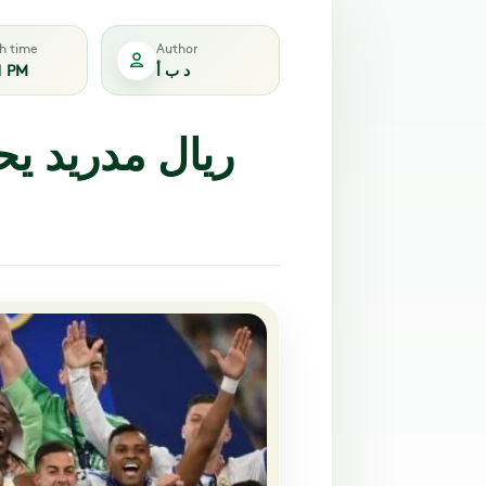
sh time
Author
د ب أ
1 PM
ريال مدريد يح