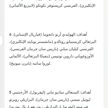
الإنكليزي)، الفرنسي كريستوفر نكونكو (لايبزيغ الألماني)
6 أهداف: الهولندي أرنو دانجوما (فياريال الإسباني)،
البرتغالي كريستيانو رونالدو (مانشستر يونايتد الإنكليزي)،
الفرنسي كيليان مبابي (باريس سان جرمان الفرنسي)،
الأوروغوياني داروين نونييس (بنفيكا البرتغالي)، الألماني
لوروا سانيه (بايرن ميونيخ).
5 أهداف: السنغالي ساديو ماني (ليفربول)، الأرجنتيني
ليونيل ميسي (باريس سان جرمان)، البرازيلي روبرتو
فيرمينو (ليفربول)، البرازيلي رودريغو (ريال مدريد)