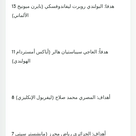
13 هدفا: البولندي روبرت ليفاندوفسكي (بايرن ميونيخ
الألماني)
11 هدفاً: العاجي سيباستيان هالر (أياكس أمستردام
الهولندي)
8 أهداف: المصري محمد صلاح (ليفربول الإنكليزي)
7 أهداف: الجزائري رياض محرز (مانشستر سيتي