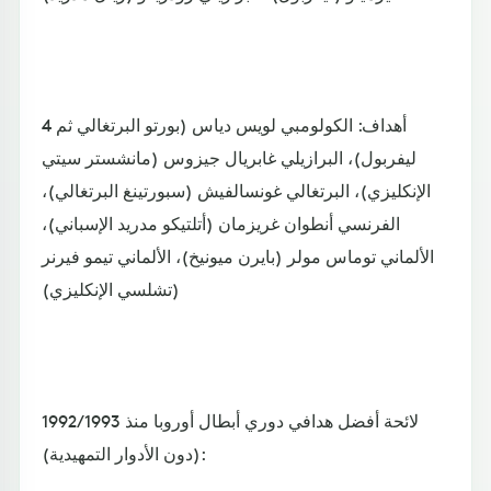
4 أهداف: الكولومبي لويس دياس (بورتو البرتغالي ثم
ليفربول)، البرازيلي غابريال جيزوس (مانشستر سيتي
الإنكليزي)، البرتغالي غونسالفيش (سبورتينغ البرتغالي)،
الفرنسي أنطوان غريزمان (أتلتيكو مدريد الإسباني)،
الألماني توماس مولر (بايرن ميونيخ)، الألماني تيمو فيرنر
(تشلسي الإنكليزي)
لائحة أفضل هدافي دوري أبطال أوروبا منذ 1992/1993
(دون الأدوار التمهيدية):