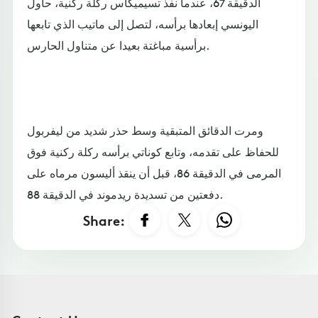
الدقيقة 67، عندما نفذ تسيميكاس ركلة ركنية، حاول
اليونسي إبعادها برأسه، لتصل إلى ماتيب الذي تابعها
برأسية مباغتة بعيدا عن متناول الحارس.
ومرت الدقائق المتبقية وسط حذر شديد من ليفربول
للحفاظ على تقدمه، وتابع كوناتي برأسه ركلة ركنية فوق
المرمى في الدقيقة 86، قبل أن ينقذ أليسون مرماه على
دفعتين من تسديدة ريدموند في الدقيقة 88.
Share: