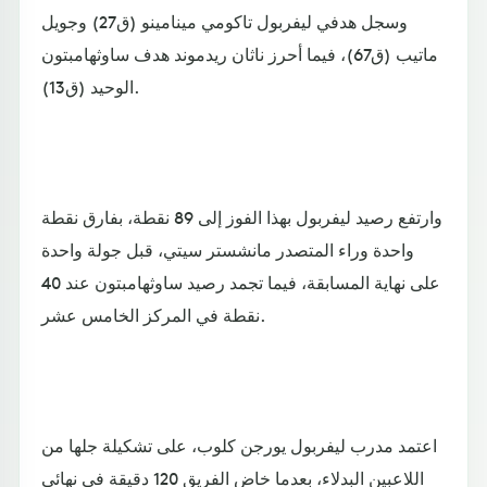
وسجل هدفي ليفربول تاكومي مينامينو (ق27) وجويل
ماتيب (ق67)، فيما أحرز ناثان ريدموند هدف ساوثهامبتون
الوحيد (ق13).
وارتفع رصيد ليفربول بهذا الفوز إلى 89 نقطة، بفارق نقطة
واحدة وراء المتصدر مانشستر سيتي، قبل جولة واحدة
على نهاية المسابقة، فيما تجمد رصيد ساوثهامبتون عند 40
نقطة في المركز الخامس عشر.
اعتمد مدرب ليفربول يورجن كلوب، على تشكيلة جلها من
اللاعبين البدلاء، بعدما خاض الفريق 120 دقيقة في نهائي