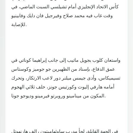
كأس الاتحاد الإنجليزي أمام تشيلسي السبت الماضي، في
وقت غاب فيه محمد صلاح وفيرجيل فان دايك وفابينيو
للإصابة.
واستعان كلوب بجويل ماتيب إلى جانب إبراهيما كوناتي في
عمق الدفاع، بإسناد من الظهيرين جو جوميز وكوستاس
تسيميكاس، وأدى جيمس ميلنر دور لاعب الارتكاز، وتحرك
أمامه هارفي إليوت وكورتيس جونز، خلف ثلاثي الهجوم
المكون من مينامينو وروبرتو فيرمينو وديوجو جوتا.
في الجهة القابلة، لجأ مدرب ساوثهامبتون رالف هازنهوتل