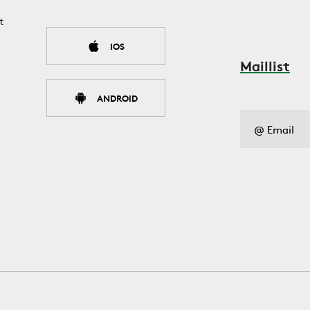
t
IOS
Maillist
ANDROID