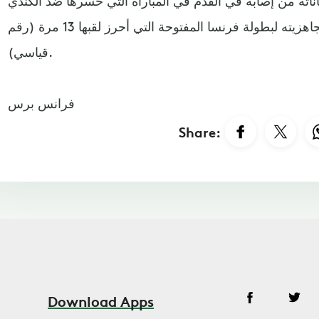
اناته من إصابة في القدم في المباراة التي خسرها ضد الكندي
دينيس شابوفالوف، وسط ترقب لجاهزيته لبطولة فرنسا المفتوحة التي أحرز لقبها 13 مرة (رقم
قياسي).
فرانس برس
Share:
Download Apps