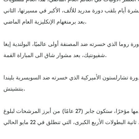
ة أيام بلقب دورة مدريد للألف، الأكبر في مسيرتها، الثاني
بعد برمنغهام الإنكليزية العام الماضي.
ة روما الذي خسرته ضد المصنفة أولى عالميًا، البولندية إيغا
شفيونتيك، بعد مشوار شاق الى المباراة القمة.
دورة تشارلستون الأميركية الذي خسرته ضد السويسرية بليندا
بنتشيتش.
وعطفًا على المستويات التي تقدمها مؤخرًا، ستكون جابر (27 عامًا) من أبرز المرشحات لبلوغ