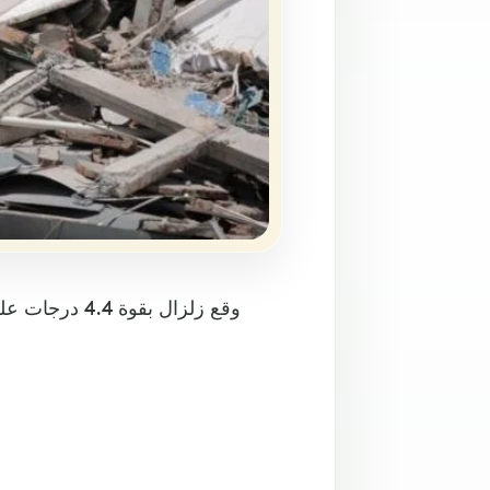
وقع زلزال بق