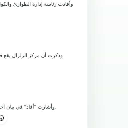
وأشارت "أفاد" في بيان آخر أنه لم ترد أي أنباء عن وقوع خسائر في الممتلكات والأرواح.