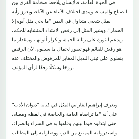
في الحياة العامة، فالإنسان يلاحظ ضخامة الفرق بين
الصباح والمساء، ومدى اختلاف الأبناء عن الآباء، ويعزز رأيه
بمثل شعبي متداول في اليمن "ما يجي مثل أبوه إلا
الحمار". ويشير المثل إلى رفض الامتداد المتشابه للحكم،
ويدعم الثورة على رتابة الحياة، وتكرار ألوانها، وبمقدار ما
هو رفض للقائم فهو تصور لجمال ما سيقوم، لأن الرفض
ينطوي على تبني البديل المغاير للمرفوض والمختلف عنه
روحًا وشكلًا وفقًا لرأي المؤلف.
ويعرف إبراهيم الفارابي المَثَلَ في كتابه "ديوان الأدب"
على أنه "ما تراضاه العامة والخاصة في لفظه ومعناه،
حتى ابتذلوه فيما بينهم وفاهوا به في السراء والضراء،
واستدروا به الممتنع من الدر، ووصلوا به إلى المطالب