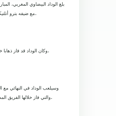
مع ضيفه بترو أتلتيكو الأنغولي، الجمعة، في إياب الدور قبل النهائي من المسابقة.
وكان الوداد قد فاز ذهابا خارج ملعبه 3 / 1، ليتأهل للنهائي متفوقا 4 2/ بمجموع المباراتين.
وسيلعب الوداد في النهائي مع 
والتي فاز خلالها الفريق المصري 4 / صفر ذهابا، في انتظار نتيجة مباراة الإياب غدا السبت.