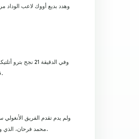
وهدد بديع أووك لاعب الوداد م
وفي الدقيقة 21 ن
قوية سكنت الزاوية اليمنى لمرمى الحارس أحمد رضا تنكاوتي.
ولم يدم تقدم الفريق الأنغولي س
محمد فرحان، الذي وجه كرة عرضية داخل منطقة الجزاء بضربة رأس في الشباك.