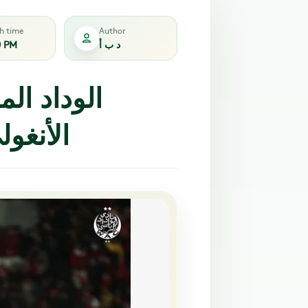
sh time
Author
د ب أ
0 PM
الوداد الم
الأنغول