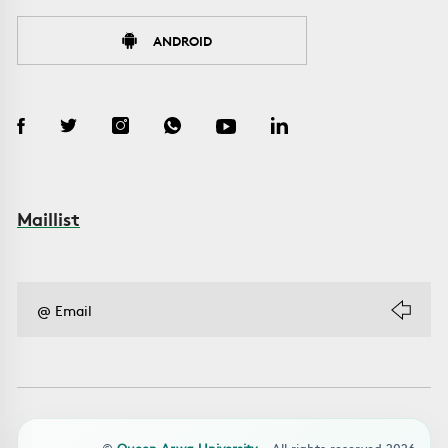
ANDROID
Maillist
©
Queen Arwa University
- All rights reserved 2026