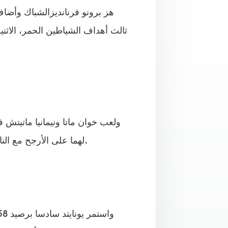
هز برونو فرنانديزالشباك وأضاف
ثالث أهداف الشياطين الحمر، الاثني
ولعب خوان ماتا ونيمانيا ماتيتش
لهما على الأرجح مع النادي، بينما شارك إدينسون كافاني، المتوقع أيضا أن يغادر، بديلا.