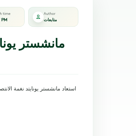
sh time
Author
متابعات
7 PM
مانشستر يوناي