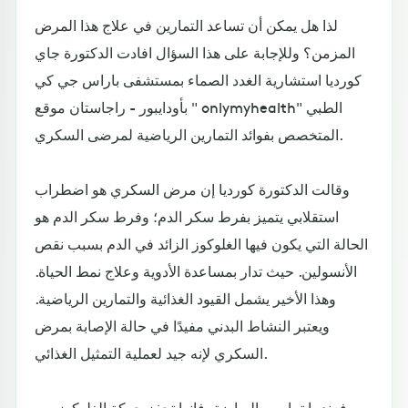
لذا هل يمكن أن تساعد التمارين في علاج هذا المرض
المزمن؟ وللإجابة على هذا السؤال افادت الدكتورة جاي
كورديا استشارية الغدد الصماء بمستشفى باراس جي كي
بأودايبور - راجاستان موقع " onlymyhealth" الطبي
المتخصص بفوائد التمارين الرياضية لمرضى السكري.
وقالت الدكتورة كورديا إن مرض السكري هو اضطراب
استقلابي يتميز بفرط سكر الدم؛ وفرط سكر الدم هو
الحالة التي يكون فيها الغلوكوز الزائد في الدم بسبب نقص
الأنسولين. حيث تدار بمساعدة الأدوية وعلاج نمط الحياة.
وهذا الأخير يشمل القيود الغذائية والتمارين الرياضية.
ويعتبر النشاط البدني مفيدًا في حالة الإصابة بمرض
السكري لإنه جيد لعملية التمثيل الغذائي.
فعندما تمارس الرياضة، فإنها تحفز حركة الغلوكوز من