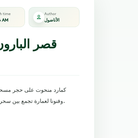
sh time
Author
الأناضول
6 AM
كمارد منحوت على حجر مسحور،
وفنونا لعمارة تجمع بين سحر الشرق الهندي وروعة الذوق الأوروبي وأصالة الطراز العربي.