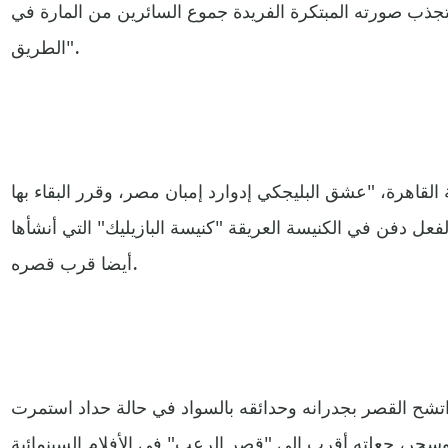
تجذب صورته المبتكرة الفريدة جموع السائرين من المارة في
الطريق".
القاهرة، "عشق البليجكي إدوارد إمبان مصر، وقرر البقاء بها
الفعل دفن في الكنيسة العريقة "كنيسة البازيليك" التي أنشأها
أيضا قرب قصره.
نا على وفاة إمبان عام 1929، اتشح القصر بجدرانه وحدائقه بالسواد في حالة حداد استمرت
ر، جعلته أقرب إلى "قصر الرعب" في الأفلام السينمائية