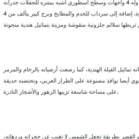
وقصر البارون مكون من طابقين وله 4 واجهات وسطح أسطوري أشبه بمتنزه للحفلات جدرانه
تمتلئ بالرسومات والنقوش الساحرة، إضافة إلى سرداب للخدم والمطابخ وبرج كبير يتألف من 4
 تماثيل الفيلة الهندية، كما رصعت أرضياته بالرخام والمرمر
يحوي أيضا نوافذ مصنوعة على الطراز العربي، وتحتضنه حديقة
على مساحة شاسعة تزينها الزهور والأشجار النادرة.
القصر بطريقة تجعل الشمس لا تغيب عن حجراته وردهاته،