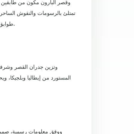
طوابق تربطها سلالم حلزونية منقوشة ومزينة بتماثيل هندية منحوتة.
وتزين جدران القصر وشرفاته
المستورد من إيطاليا وبلجيكا، و
ووفق معلومات رسمية، صمم 