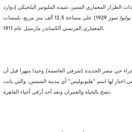
ات الطراز المعماري المميز، شيده المليونير البلجيكي إدوارد
إمبان (سبتمبر/ أيلول 1852 ـ يوليو/ تموز 1929) على مساحة 12.5 ألف متر مربع، بلمسات
المعماري الفرنسي ألكساندر مارسيل عام 1911.
اء حي مصر الجديدة (شرقي العاصمة) وحيدا مبهرا قبل أن
تي اختار لها اسم "هليوبوليس" أي مدينة الشمس، والتي باتت
تضج بالحياة والعمران وتعد أحد أرقى أحياء القاهرة.