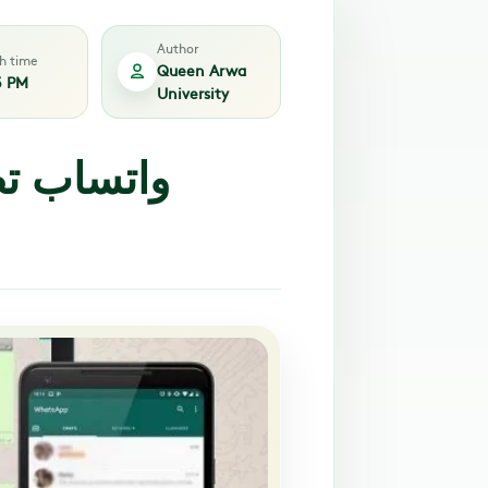
Author
sh time
Queen Arwa
3 PM
University
واتساب ت