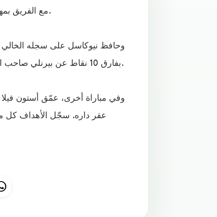
مع الفريق بمهارة فردية مذهلة في الدقيقة 66 بضربة كعب بعد ركلة ركنية.
بفارق 10 نقاط عن بيرنلي صاحب المركز 18، ويحتل ساوثهامبتون المركز العاشر ولديه 35 نقطة.
وفي مباراة أخرى، عمّق أستون فيلا جر