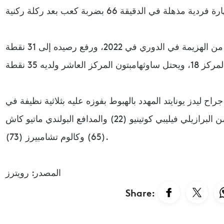
وحافظ نيوكاسل على سجله الخالي من الهزيمة في الدوري في 2022، ورفع رصيده إلى 31 نقطة
اح ليدز يونايتد المهدد بالهبوط بفوزه عليه بثلاثية نظيفة في
عقر داره. سجّل الأهداف كل من البرازيلي فيليبي كوتينيو (22) والمدافع البولندي ماتيو كاش
(65) وكالوم تشامبيرز (73).
المصدر: رويترز
Share: