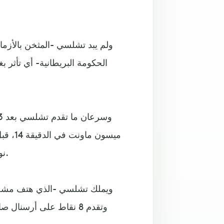
ولم يبد تشلسي -المثخن بالأزم
الحكومة البريطانية- أي تأثر
ميسون 
نوريتش الفارق من ركلة جزاء نفذها تيمو بوكي في الدقيقة 69.
وتقدم 8 نقاط على أرسنا