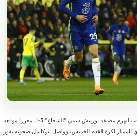
تخطى تشلسي مخاوفه خارج الملعب ليهزم مضيفه نوريتش سيتي "الشجاع" 3-1، معززا موقعه
زي الممتاز لكرة القدم الخميس، وواصل نيوكاسل صحوته بفوز