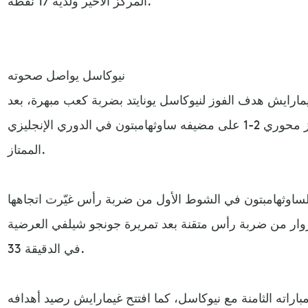
المركز الأخير ولديه 17 نقطة.
نيوكاسل يواصل صحوته
ارايش هدف الفوز لنيوكاسل يونايتد بضربة كعب مبهرة، بعد
أن حول فريقه تأخره إلى فوز محوري 2-1 على مضيفه ساوثهامبتون في الدوري الإنجليزي
الممتاز.
لساوثهامبتون في الشوط الأول من ضربة رأس غيّرت اتجاهها
وار من ضربة رأس متقنة بعد تمريرة جونجو شيلفي العرضية
في الدقيقة 33.
راته الثامنة مع نيوكاسل، كما افتتح غيمارايش رصيد أهدافه