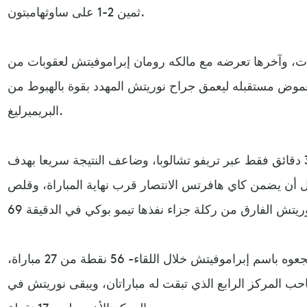
ثمين 2-1 على ساوثهامبتون.
ات، وآخرها تعرضه مع مالكه رومان إبراموفيتش لعقوبات من
 بغموض مستقبله ليعمق جراح نوريتش المهدد بقوة بالهبوط من
البريميرليغ.
وسرعان ما تقدم تشلسي بعد 3 دقائق فقط عبر تريفو تشالوبا، وضاعف النتيجة سريعا بهدف
ماونت في الدقيقة 14، قبل أن يضمن كاي هافرتس الانتصار قرب نهاية المباراة، وقلص
ويملك تشلسي -الذي هتف مشجعوه باسم إبراموفيتش خلال اللقاء- 56 نقطة من 27 مباراة،
ل صاحب المركز الرابع الذي تبقت له مباراتان، ويبقى نوريتش في