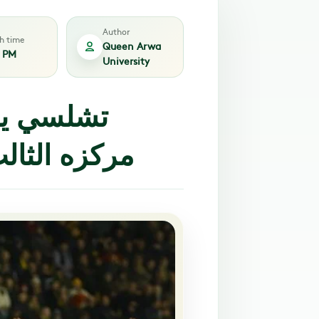
Author
sh time
Queen Arwa
7 PM
University
تشلسي يض
مركزه الثا