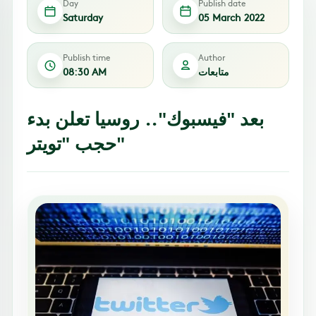
Day
Publish date
Saturday
05 March 2022
Publish time
Author
متابعات
08:30 AM
بعد "فيسبوك".. روسيا تعلن بدء
حجب "تويتر"