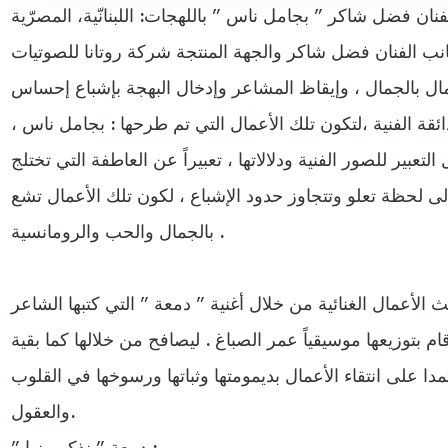
فنان فضل شاكر ” بجامل ناس ” باللهجات: اللبنانّية، المصرّية
جانب الفنان فضل شاكر والجهة المنتجة شركة روتانا للصوتيات
ال بالجمال ، وإيقاظ المشاعر وإدخال البهجة بإشباع إحساس
ذائقة الفنية ،لتكون تلك الأعمال التي تم طرحها : بجامل ناس ،
بير للصور الفنية ودلالاتها ، تعبيراً عن العاطفة التي تختلج
لى لحظة تعلو وتتجاوز حدود الإشباع ، لكون تلك الأعمال تشع
بالجمال والحب والرومانسية .
الأعمال الغنائية من خلال أغنية ” دمعة ” التي كتبها الشاعر
 بتوزيعها موسيقياً عمر الصباغ . ليصافح من خلالها كما بقية
تمدا على انتقاء الأعمال بديمومتها وثباتها ورسوخها في القلوب
والعقول.
” دمعة ” نذكر منها :