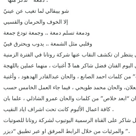
شو بيبقالي لما تغيب عن عينيّ
إلا الخوف والحرمان والقسيي
ودمعة تسلم دمعة .. وجمعة تودع جمعة
وقلبي مثل الشمعة .. يدوب ويحترق فييّ
تي ينتظر ان تكشف النقاب عنها شركة روتانا في الفترة الزمنية
المحددة مسبقا لطرح بقية ميني البوم الفنان فضل شاكر هما 3 أغنيات ، منهما عملين باللهجة
” من كلمات احمد الصانع ، والحان عبدالقادر الهدهود ، وأغنية
علان، والحان محمد طويحي ، فيما جاء العمل الخامس حسب
وان “ابعد خلاص” من كلمات والحان عمرو الشاذلي ، علما بان
كافة اعمال الألبوم كانت تحت اشراف اياد النقيب .
ل شاكر على القناة الرسمية اليوتيوب لشركة روتانا للصوتيات
والمرئيات من خلال الرابط المرفق او عبر تطبيق “ديزر ”.