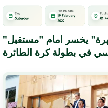
Publish date
Day
Publi
19 February
Saturday
01:4
2022
"خيبل المهرة" يخسر امام "مستقبل
سي في بطولة كرة الطائرة