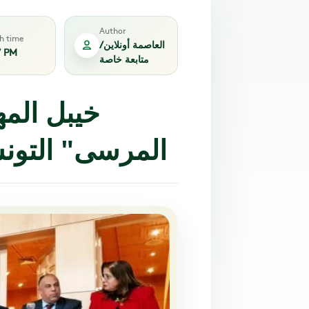
Author
sh time
العاصمة أونلاين /
7 PM
متابعة خاصة
المرسى" التون