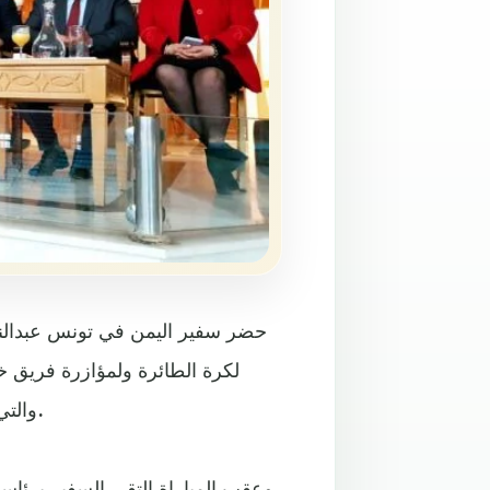
حضر سفير اليمن في تونس عبدالناصر
لكرة الطائرة ولمؤازرة فريق 
والتي انتهت بفوز الفريق التونسي بثلاثة اشواط مقابل شوط واحد.
وعقب المباراة التقى السفير برئاسة