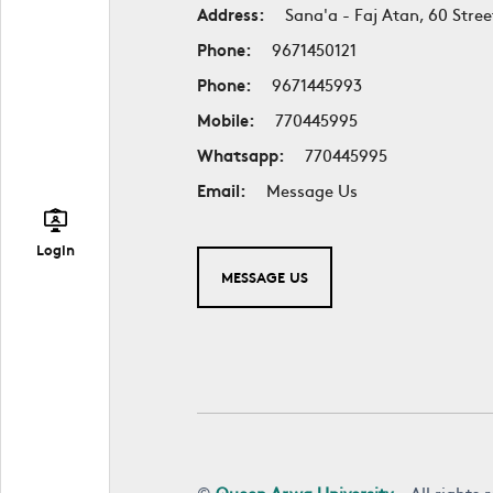
Address:
Sana'a - Faj Atan, 60 Stree
Phone:
9671450121
Phone:
9671445993
Mobile:
770445995
Whatsapp:
770445995
Email:
Message Us
Login
MESSAGE US
©
Queen Arwa University
- All rights