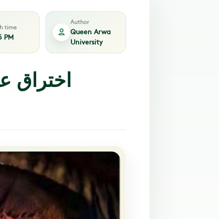
Author
sh time
Queen Arwa
5 PM
University
اختراق عل