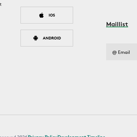
t
IOS
Maillist
ANDROID
 reserved 2026
Privacy Policy
Development Timeline