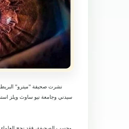
نشرت صحيفة "ميترو" البريطانية
سيدني وجامعة نيو ساوث ويلز استط
وحسب الصحيفة، فقد نجح العلماء ب