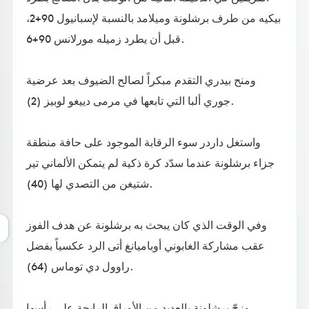
بيكيه من طرف برشلونة وميلامد بالنسبة لإسبانيول 90+2،
قبل أن يطرد زميله مورلانس 90+6.
ومنح بيدري التقدم مبكراً لصالح الضيوف بعد عرضية
جوري ألبا التي تابعها في مرمى دييغو لوبيز (2).
واستغل داردر سوء الرقابة الموجود على حافة منطقة
جزاء برشلونة عندما سدّد كرة ذكية لم يتمكن الألماني تير
شتيغن من التصدي لها (40).
وفي الوقت الذي كان يبحث به برشلونة عن هدف الفوز
عقب مشاركة الغابوني أوباميانغ أتى الرد عكسياً بفضل
راوول دي توماس (64).
وزجّ برشلونة بالعديد من الأوراق الرابحة على رأسها