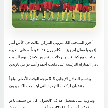
أحرز المنتخب الكاميروني المركز الثالث في كأس أمم
إفريقيا توتال إنرجيز - الكاميرون ٢٠٢١ بتغلّبه على نظيره
منتخب بوركينا فاسو بركلات الترجيح (5-3) اليوم السبت
في المباراة الترتيبية على ملعب أحمدو أهيدجو في ياوندي.
وحسم التعادل الإيجابي 3-3 نتيجة الوقت الأصلي ليلجأ
المنتخبان لركلات الترجيح التي ابتسمت للكاميرون.
وتناوب على تسجيل أهداف "الخيول" كل من ستيف ياغو
(24) وأندريه أونانا (43 خطأ في مرمى منتخب بلاده)