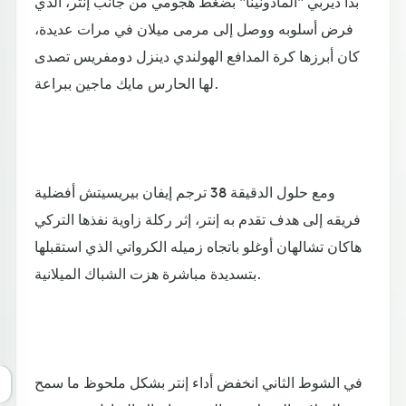
بدأ ديربي "المادونينا" بضغط هجومي من جانب إنتر، الذي
فرض أسلوبه ووصل إلى مرمى ميلان في مرات عديدة،
كان أبرزها كرة المدافع الهولندي دينزل دومفريس تصدى
لها الحارس مايك ماجين ببراعة.
ومع حلول الدقيقة 38 ترجم إيفان بيريسيتش أفضلية
فريقه إلى هدف تقدم به إنتر، إثر ركلة زاوية نفذها التركي
هاكان تشالهان أوغلو باتجاه زميله الكرواتي الذي استقبلها
بتسديدة مباشرة هزت الشباك الميلانية.
في الشوط الثاني انخفض أداء إنتر بشكل ملحوظ ما سمح