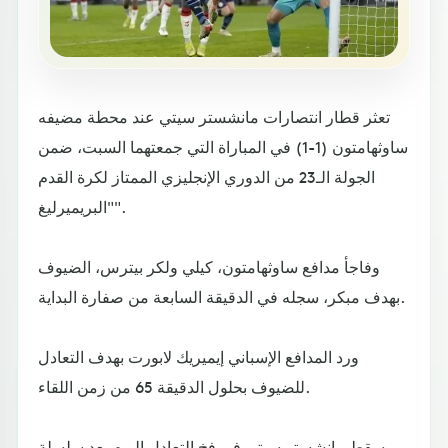
تعثر قطار انتصارات مانشستر سيتي عند محطة مضيفه
ساوثهامتون (1-1) في المباراة التي جمعتهما السبت، ضمن
الجولة الـ23 من الدوري الإنجليزي الممتاز لكرة القدم
"البريميرليغ".
وفاجأ مدافع ساوثهامتون، كيلي ولكر بيترس، الضيوف
بهدف مبكر، سجله في الدقيقة السابعة من صفارة البداية.
ورد المدافع الإسباني إيميريك لابورت بهدف التعادل
للضيوف بحلول الدقيقة 65 من زمن اللقاء.
وسقط مانشستر سيتي في فخ التعادل اليوم بعد سلسلة