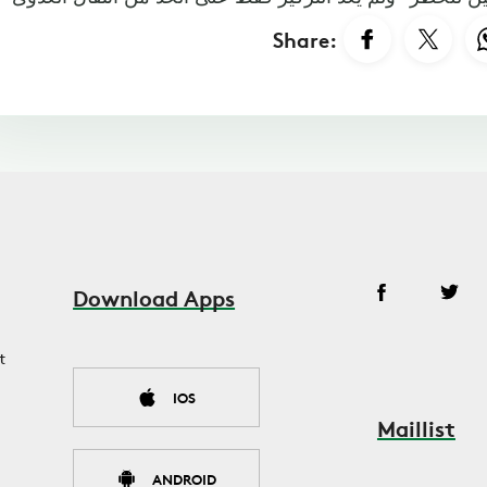
Share:
Download Apps
t
IOS
Maillist
ANDROID