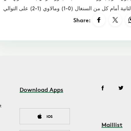
Share:
Download Apps
t
IOS
Maillist