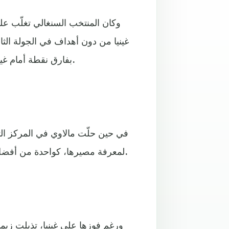
وكان المنتخب السنغالي تغلّب عل
غينيا من دون أهداف في الجولة الث
بفارق نقطة أمام غينيا التي حسمت تأهلها أيضاً رغم خسارتها أمام زيمبابوي (1-2).
لمعرفة مصيرها، كواحدة من أفضل أربعة منتخبات احتلت المركز الثالث في المجموعات الست.
ورغم فوزها على غينيا، تذيلت زي