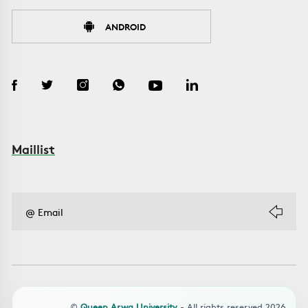
ANDROID
Maillist
©
Queen Arwa University
- All rights reserved 2026