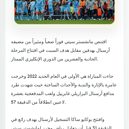
اقتنص مانشستر سيتي فوزاً صعباً ومثيراً من مضيفه
أرسنال بهدفين مقابل هدف السبت في افتتاح المرحلة
الحادية والعشرين من الدوري الإنكليزي الممتاز.
جاءت المباراة هي الأولى في العام الجديد 2022 وخرجت
عامرة بالإثارة والندية والأحداث الساخنة حيث شهدت طرد
مدافع أرسنال البرازيلي غابرييل ولعب المدفعجية بعشرة
لاعبين انطلاقاً من الدقيقة 57.
وافتتح بوكايو ساكا التسجيل لأرسنال بهدف رائع في
الدقيقة 31 قبل أن يتعادل رياض محرز لمانشستر سيتي