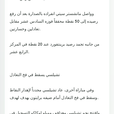
وواصل مانشستر سيتي انفراده بالصدارة بعد أن رفع
رصيده إلى 50 نقطة محققاً فوزه السادس عشر مقابل
تعادلين وخسارتين.
من جانبه تجمد رصيد برينتفورد عند 20 نقطة في المركز
الرابع عشر.
تشيلسي يسقط في فخ التعادل
وفي مباراة أخرى، عاد تشيلسي مجدداً لإهدار النقاط
وسقط في فخ التعادل أمام ضيفه برايتون بهدف لهدف.
وافتتح نجم تشيلسي وهدافه روميلو لوكاكو التسجيل في