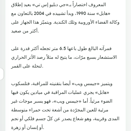
المعروف اختصاراً بـ«جي دبليو إس تي» بعيد إطلاق
«هابل» سنة 1990، وبدأ تشييده في 2004 بالتعاون مع
وكالة الفضاء الأوروبية وتلك الكندية. ويتميّز هذا الجهاز على
أكثر من صعيد.
فمرآته البالغ طول باعها 6.5 متر تجعله أكثر قدرة على
الاستشعار بسبع مرّات، ما يتيح له مثلاً رصد الأثر الحراري
لنحلة على القمر.
ويتميز «جيمس ويب» أيضا بتقنيته للمراقبة، فتلسكوب
«هابل» يجري عمليات المراقبة في ميادين يكون فيها
الضوء مرئياً. أما «جيمس ويب»، فهو يسبر موجات غير
مرئية للعين المجرّدة من أشعة تحت حمراء متوسطة
المدى وقريبة، وهو شعاع يصدر عن كلّ جسم فلكي أو نجم
أو إنسان أو زهرة.