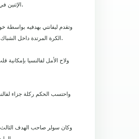
الإثنين في ختام المرحلة الثامنة عشرة من الدوري الإسباني لكرة القدم.
وتقدم ليفانتي بهدفيه بواسطة خوس
الكرة المرتدة داخل الشباك (21)، وسرعان ما أضاف روجيه الهدف الثاني بعد ثلاث دقائق.
ولاح الأمل لفالنسيا بإمكانية ق
واحتسب الحكم ركلة جزاء لفالنس
الرابع لفريقه والثاني الشخصي له قبل نهاية المباراة بخمس دقائق.