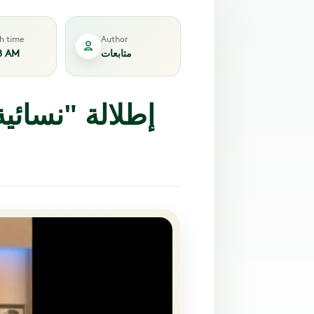
sh time
Author
متابعات
8 AM
إطلالة "نسائي