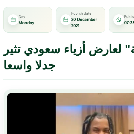
Publish date
Day
Publi
20 December
Monday
07:3
2021
ة" لعارض أزياء سعودي تثير
جدلا واسعا