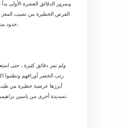
وبمرور الدقائق العشرة الأولى بد
حدود منطقة الجزاء وسددها لكنها علت مرمى مبولحي حارس الخضر.
ولم تمر دقائق كثيرة ، حتى است
رتب الخضر أوراقهم ونظموا ا
أبرزها عرضية خطيرة من طيب ا
تسديدة أخرى من ياسين براهيمي من على حدود المنطقة تصدى لها سعد الشيب حارس قطر.